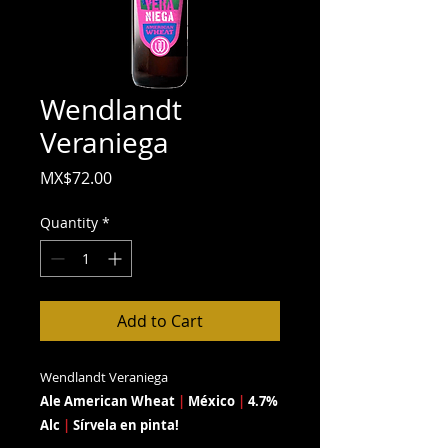
Wendlandt
Veraniega
Price
MX$72.00
Quantity
*
Add to Cart
Wendlandt Veraniega
Ale American Wheat
|
México
|
4.7%
Alc
|
Sírvela en pinta!