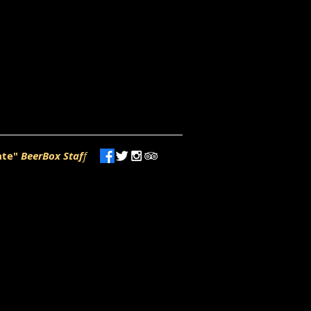
ate"
BeerBox Staf
f