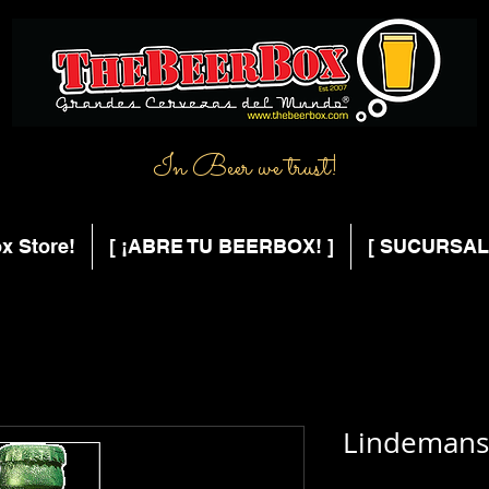
In Beer we trust!
x Store!
[ ¡ABRE TU BEERBOX! ]
[ SUCURSAL
Lindemans