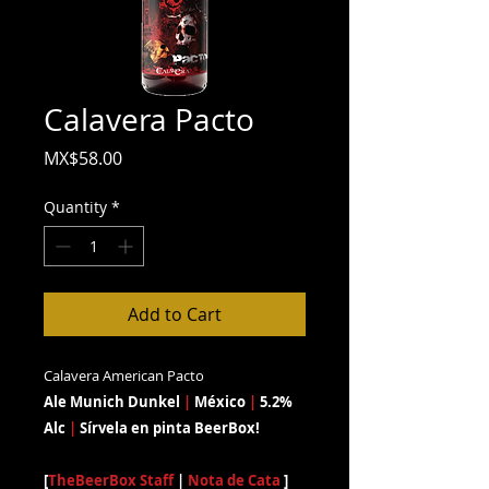
Calavera Pacto
Price
MX$58.00
Quantity
*
Add to Cart
Calavera American Pacto
Ale Munich Dunkel
|
México
|
5.2%
Alc
|
Sírvela en pinta BeerBox!
[
TheBeerBox Staff
|
Nota de Cata
]